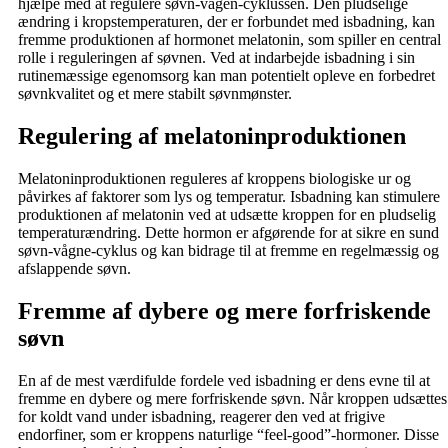
hjælpe med at regulere søvn-vågen-cyklussen. Den pludselige
ændring i kropstemperaturen, der er forbundet med isbadning, kan
fremme produktionen af hormonet melatonin, som spiller en central
rolle i reguleringen af søvnen. Ved at indarbejde isbadning i sin
rutinemæssige egenomsorg kan man potentielt opleve en forbedret
søvnkvalitet og et mere stabilt søvnmønster.
Regulering af melatoninproduktionen
Melatoninproduktionen reguleres af kroppens biologiske ur og
påvirkes af faktorer som lys og temperatur. Isbadning kan stimulere
produktionen af melatonin ved at udsætte kroppen for en pludselig
temperaturændring. Dette hormon er afgørende for at sikre en sund
søvn-vågne-cyklus og kan bidrage til at fremme en regelmæssig og
afslappende søvn.
Fremme af dybere og mere forfriskende
søvn
En af de mest værdifulde fordele ved isbadning er dens evne til at
fremme en dybere og mere forfriskende søvn. Når kroppen udsættes
for koldt vand under isbadning, reagerer den ved at frigive
endorfiner, som er kroppens naturlige “feel-good”-hormoner. Disse