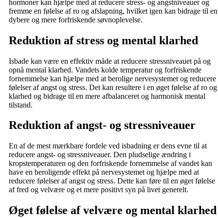
hormoner kan hjælpe med at reducere stress- og angstniveauer og
fremme en følelse af ro og afslapning, hvilket igen kan bidrage til en
dybere og mere forfriskende søvnoplevelse.
Reduktion af stress og mental klarhed
Isbade kan være en effektiv måde at reducere stressniveauet på og
opnå mental klarhed. Vandets kolde temperatur og forfriskende
fornemmelse kan hjælpe med at berolige nervesystemet og reducere
følelser af angst og stress. Det kan resultere i en øget følelse af ro og
klarhed og bidrage til en mere afbalanceret og harmonisk mental
tilstand.
Reduktion af angst- og stressniveauer
En af de mest mærkbare fordele ved isbadning er dens evne til at
reducere angst- og stressniveauer. Den pludselige ændring i
kropstemperaturen og den forfriskende fornemmelse af vandet kan
have en beroligende effekt på nervesystemet og hjælpe med at
reducere følelser af angst og stress. Dette kan føre til en øget følelse
af fred og velvære og et mere positivt syn på livet generelt.
Øget følelse af velvære og mental klarhed