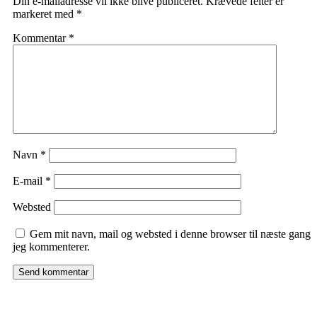
Din e-mailadresse vil ikke blive publiceret.
Krævede felter er
markeret med
*
Kommentar
*
Navn
*
E-mail
*
Websted
Gem mit navn, mail og websted i denne browser til næste gang
jeg kommenterer.