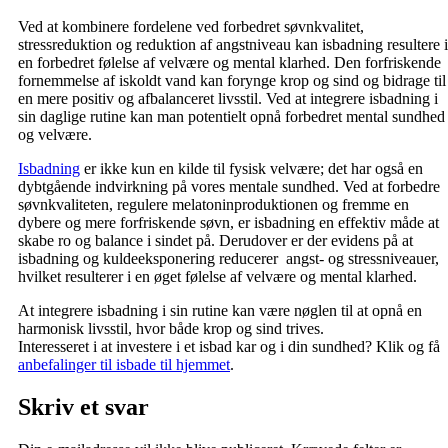
Ved at kombinere fordelene ved forbedret søvnkvalitet,
stressreduktion og reduktion af angstniveau kan isbadning resultere i
en forbedret følelse af velvære og mental klarhed. Den forfriskende
fornemmelse af iskoldt vand kan forynge krop og sind og bidrage til
en mere positiv og afbalanceret livsstil. Ved at integrere isbadning i
sin daglige rutine kan man potentielt opnå forbedret mental sundhed
og velvære.
Isbadning
er ikke kun en kilde til fysisk velvære; det har også en
dybtgående indvirkning på vores mentale sundhed. Ved at forbedre
søvnkvaliteten, regulere melatoninproduktionen og fremme en
dybere og mere forfriskende søvn, er isbadning en effektiv måde at
skabe ro og balance i sindet på. Derudover er der evidens på at
isbadning og kuldeeksponering reducerer angst- og stressniveauer,
hvilket resulterer i en øget følelse af velvære og mental klarhed.
At integrere isbadning i sin rutine kan være nøglen til at opnå en
harmonisk livsstil, hvor både krop og sind trives.
Interesseret i at investere i et isbad kar og i din sundhed? Klik og få
anbefalinger til isbade til hjemmet
.
Skriv et svar